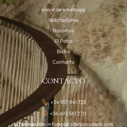
canal de whatsapp
Habitaciones
Nosotros
El Patio
Bistró
Contacto
CONTACTO
+34 957 941 733
+34 693 561 270
Información:
info@patiodelposadero.com